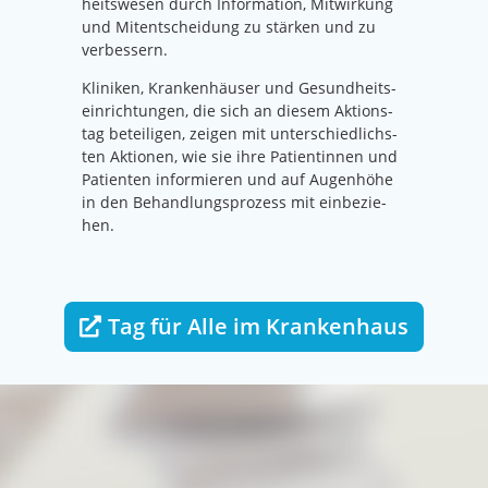
heits­we­sen durch Infor­ma­ti­on, Mit­wir­kung
und Mit­ent­schei­dung zu stär­ken und zu
ver­bes­sern.
Kli­ni­ken, Kran­ken­häu­ser und Gesund­heits­
ein­rich­tun­gen, die sich an die­sem Akti­ons­
tag betei­li­gen, zei­gen mit unter­schied­lichs­
ten Aktio­nen, wie sie ihre Pati­en­tin­nen und
Pati­en­ten infor­mie­ren und auf Augen­hö­he
in den Behand­lungs­pro­zess mit ein­be­zie­
hen.
Tag für Alle im Kran­ken­haus