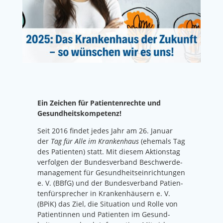
Ein Zei­chen für Pati­en­ten­rech­te und
Gesund­heits­kom­pe­tenz!
Seit 2016 fin­det jedes Jahr am 26. Janu­ar
der
Tag für Alle im Kran­ken­haus
(ehe­mals Tag
des Pati­en­ten) statt. Mit die­sem Akti­ons­tag
ver­fol­gen der
Bun­des­ver­band Beschwer­de­
ma­nage­ment für Gesund­heits­ein­rich­tun­gen
e. V.
(BBfG) und der
Bun­des­ver­band Pati­en­
ten­für­spre­cher in Kran­ken­häu­sern e. V.
(BPiK) das Ziel, die Situa­ti­on und Rol­le von
Pati­en­tin­nen und Pati­en­ten im Gesund­