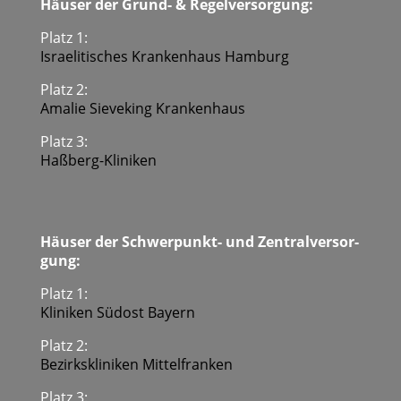
Häu­ser der Grund- & Regel­ver­sor­gung:
Platz 1:
Israe­li­ti­sches Kran­ken­haus Ham­burg
Platz 2:
Ama­lie Sie­ve­king Kran­ken­haus
Platz 3:
Haß­berg-Kli­ni­ken
Häu­ser der Schwer­punkt- und Zen­tral­ver­sor­
gung:
Platz 1:
Kli­ni­ken Süd­ost Bay­ern
Platz 2:
Bezirks­kli­ni­ken Mit­tel­fran­ken
Platz 3: