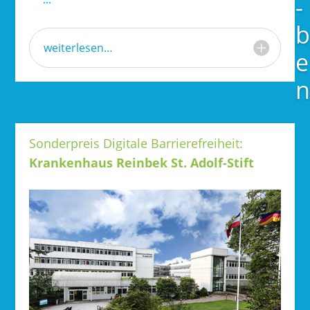
­
b
weiterlesen…
e
n
Sonderpreis Digitale Barrierefreiheit:
Krankenhaus Reinbek St. Adolf-Stift