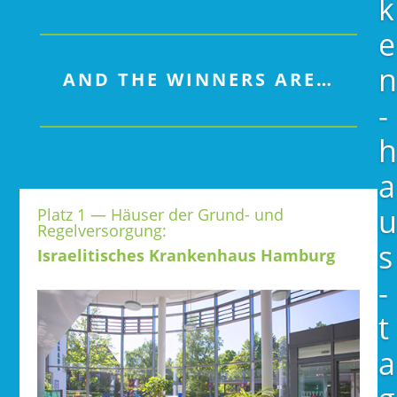
k
e
n
AND THE WINNERS ARE…
­
h
a
u
Platz 1 — Häuser
der Grund- und
Regelversorgung:
s
Israelitisches Krankenhaus Hamburg
­
t
a