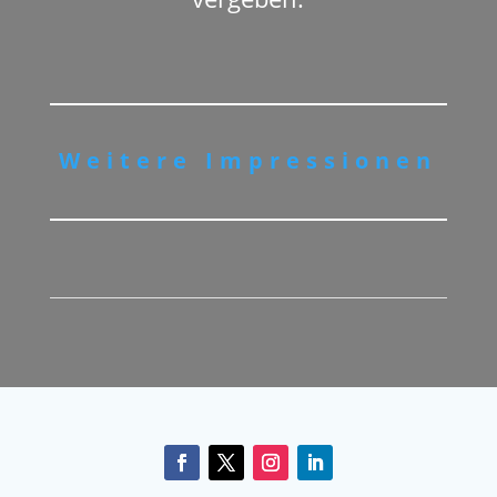
Wei­te­re Impres­sio­nen