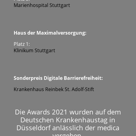
Mari­en­hos­pi­tal Stutt­gart
Haus der Maxi­mal­ver­sor­gung:
Platz 1:
Kli­ni­kum Stutt­gart
Son­der­preis Digi­ta­le Bar­rie­re­frei­heit:
Kran­ken­haus Rein­bek St. Adolf-Stift
Die Awards 2021 wurden auf dem
Deutschen Krankenhaustag in
Düsseldorf anlässlich der medica
vergeben.