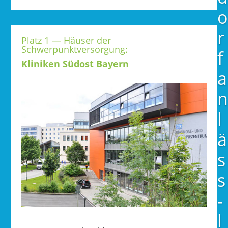
o
r
Platz 1 — Häuser der
Schwerpunktversorgung:
f
Kliniken Südost Bayern
a
n
l
ä
s
s
­
l