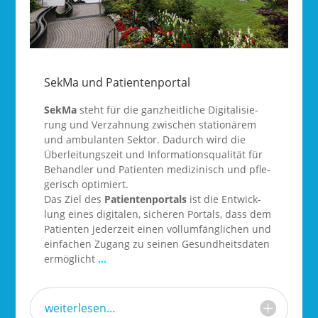
SekMa und Patientenportal
Sek­Ma
steht für die ganz­heit­li­che Digi­ta­li­sie­
rung und Ver­zah­nung zwi­schen sta­tio­nä­rem
und ambu­lan­ten Sek­tor. Dadurch wird die
Über­lei­tungs­zeit und Infor­ma­ti­ons­qua­li­tät für
Behand­ler und Pati­en­ten medi­zi­nisch und pfle­
ge­risch opti­miert.
Das Ziel des
Pati­en­ten­por­tals
ist die Ent­wick­
lung eines digi­ta­len, siche­ren Por­tals, dass dem
Pati­en­ten jeder­zeit einen voll­um­fäng­li­chen und
ein­fa­chen Zugang zu sei­nen Gesund­heits­da­ten
ermög­licht
…
weiterlesen…