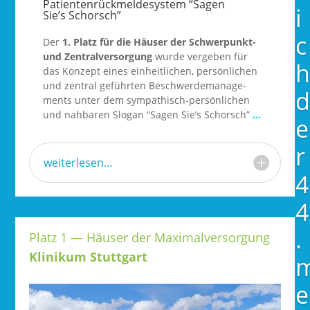
Patientenrückmeldesystem “Sagen
i
Sie’s Schorsch”
c
Der
1. Platz für die Häu­ser der Schwer­punkt-
und Zen­tral­ver­sor­gung
wur­de ver­ge­ben für
h
das Kon­zept eines ein­heit­li­chen, per­sön­li­chen
und zen­tral geführ­ten Beschwer­de­ma­nage­
d
ments unter dem sym­pa­thisch-per­sön­li­chen
und nah­ba­ren Slo­gan “Sagen Sie’s Schorsch”
…
e
r
weiterlesen…
4
4
.
Platz 1 — Häuser der Maximalversorgung
Klinikum Stuttgart
e