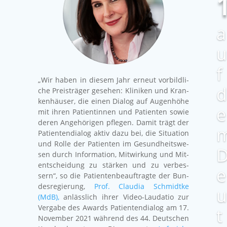
a
u
f
„Wir haben in die­sem Jahr erneut vor­bild­li­
d
che Preis­trä­ger gese­hen: Kli­ni­ken und Kran­
ken­häu­ser, die einen Dia­log auf Augen­hö­he
e
mit ihren Pati­en­tin­nen und Pati­en­ten sowie
deren Ange­hö­ri­gen pfle­gen. Damit trägt der
Pati­en­ten­dia­log aktiv dazu bei, die Situa­ti­on
und Rol­le der Pati­en­ten im Gesund­heits­we­
sen durch Infor­ma­ti­on, Mit­wir­kung und Mit­
ent­schei­dung zu stär­ken und zu ver­bes­
e
sern“, so die Pati­en­ten­be­auf­trag­te der Bun­
des­re­gie­rung,
Prof. Clau­dia Schmidt­ke
u
(MdB),
anläss­lich ihrer Video-Lau­da­tio zur
Ver­ga­be des Awards Pati­en­ten­dia­log am 17.
t
Novem­ber 2021 wäh­rend des 44. Deut­schen