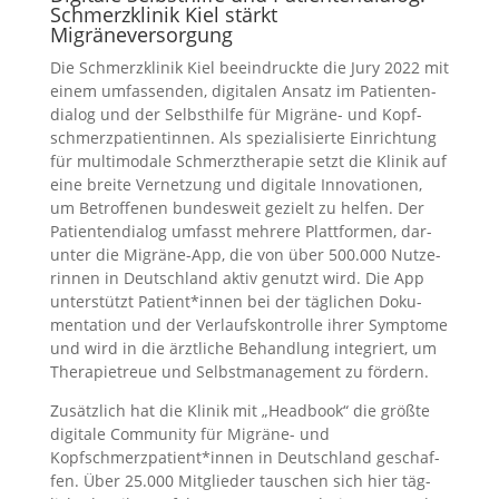
Schmerzklinik Kiel stärkt
Migräneversorgung
Die Schmerz­kli­nik Kiel beein­druck­te die Jury 2022 mit
einem umfas­sen­den, digi­ta­len Ansatz im Pati­en­ten­
dia­log und der Selbst­hil­fe für Migrä­ne- und Kopf­
schmerz­pa­ti­en­tin­nen. Als spe­zia­li­sier­te Ein­rich­tung
für mul­ti­mo­da­le Schmerz­the­ra­pie setzt die Kli­nik auf
eine brei­te Ver­net­zung und digi­ta­le Inno­va­tio­nen,
um Betrof­fe­nen bun­des­weit gezielt zu hel­fen. Der
Pati­en­ten­dia­log umfasst meh­re­re Platt­for­men, dar­
un­ter die Migrä­ne-App, die von über 500.000 Nut­ze­
rin­nen in Deutsch­land aktiv genutzt wird. Die App
unter­stützt Patient*innen bei der täg­li­chen Doku­
men­ta­ti­on und der Ver­laufs­kon­trol­le ihrer Sym­pto­me
und wird in die ärzt­li­che Behand­lung inte­griert, um
The­ra­pie­treue und Selbst­ma­nage­ment zu för­dern.
Zusätz­lich hat die Kli­nik mit „Head­book“ die größ­te
digi­ta­le Com­mu­ni­ty für Migrä­ne- und
Kopfschmerzpatient*innen in Deutsch­land geschaf­
fen. Über 25.000 Mit­glie­der tau­schen sich hier täg­