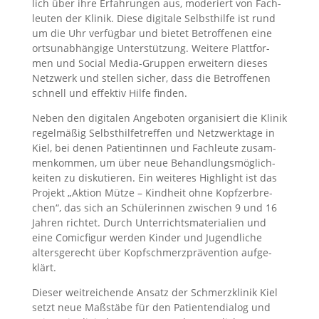
lich über ihre Erfah­run­gen aus, mode­riert von Fach­
leu­ten der Kli­nik. Die­se digi­ta­le Selbst­hil­fe ist rund
um die Uhr ver­füg­bar und bie­tet Betrof­fe­nen eine
orts­un­ab­hän­gi­ge Unter­stüt­zung. Wei­te­re Platt­for­
men und Social Media-Grup­pen erwei­tern die­ses
Netz­werk und stel­len sicher, dass die Betrof­fe­nen
schnell und effek­tiv Hil­fe fin­den.
Neben den digi­ta­len Ange­bo­ten orga­ni­siert die Kli­nik
regel­mä­ßig Selbst­hil­fe­tref­fen und Netz­werk­ta­ge in
Kiel, bei denen Pati­en­tin­nen und Fach­leu­te zusam­
men­kom­men, um über neue Behand­lungs­mög­lich­
kei­ten zu dis­ku­tie­ren. Ein wei­te­res High­light ist das
Pro­jekt „Akti­on Müt­ze – Kind­heit ohne Kopf­zer­bre­
chen“, das sich an Schü­le­rin­nen zwi­schen 9 und 16
Jah­ren rich­tet. Durch Unter­richts­ma­te­ria­li­en und
eine Comic­fi­gur wer­den Kin­der und Jugend­li­che
alters­ge­recht über Kopf­schmerz­prä­ven­ti­on auf­ge­
klärt.
Die­ser weit­rei­chen­de Ansatz der Schmerz­kli­nik Kiel
setzt neue Maß­stä­be für den Pati­en­ten­dia­log und