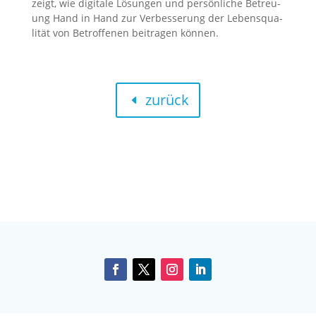
zeigt, wie digi­ta­le Lösun­gen und per­sön­li­che Betreu­
ung Hand in Hand zur Ver­bes­se­rung der Lebens­qua­
li­tät von Betrof­fe­nen bei­tra­gen können​.
zurück