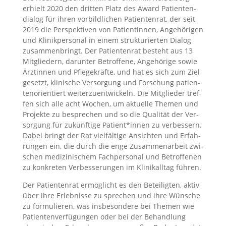
erhielt 2020 den drit­ten Platz des Award Pati­en­ten­
dia­log für ihren vor­bild­li­chen Pati­en­ten­rat, der seit
2019 die Per­spek­ti­ven von Pati­en­tin­nen, Ange­hö­ri­gen
und Kli­nik­per­so­nal in einem struk­tu­rier­ten Dia­log
zusam­men­bringt. Der Pati­en­ten­rat besteht aus 13
Mit­glie­dern, dar­un­ter Betrof­fe­ne, Ange­hö­ri­ge sowie
Ärz­tin­nen und Pfle­ge­kräf­te, und hat es sich zum Ziel
gesetzt, kli­ni­sche Ver­sor­gung und For­schung pati­en­
ten­ori­en­tiert wei­ter­zu­ent­wi­ckeln. Die Mit­glie­der tref­
fen sich alle acht Wochen, um aktu­el­le The­men und
Pro­jek­te zu bespre­chen und so die Qua­li­tät der Ver­
sor­gung für zukünf­ti­ge Patient*innen zu ver­bes­sern.
Dabei bringt der Rat viel­fäl­ti­ge Ansich­ten und Erfah­
run­gen ein, die durch die enge Zusam­men­ar­beit zwi­
schen medi­zi­ni­schem Fach­per­so­nal und Betrof­fe­nen
zu kon­kre­ten Ver­bes­se­run­gen im Kli­nik­all­tag füh­ren.
Der Pati­en­ten­rat ermög­licht es den Betei­lig­ten, aktiv
über ihre Erleb­nis­se zu spre­chen und ihre Wün­sche
zu for­mu­lie­ren, was ins­be­son­de­re bei The­men wie
Pati­en­ten­ver­fü­gun­gen oder bei der Behand­lung