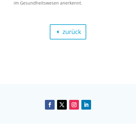
im Gesund­heits­we­sen aner­kennt.
zurück