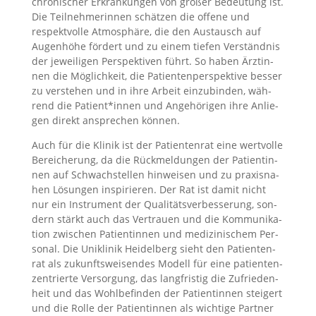
chro­ni­scher Erkran­kun­gen von gro­ßer Bedeu­tung ist.
Die Teil­neh­me­rin­nen schät­zen die offe­ne und
respekt­vol­le Atmo­sphä­re, die den Aus­tausch auf
Augen­hö­he för­dert und zu einem tie­fen Ver­ständ­nis
der jewei­li­gen Per­spek­ti­ven führt. So haben Ärz­tin­
nen die Mög­lich­keit, die Pati­en­ten­per­spek­ti­ve bes­ser
zu ver­ste­hen und in ihre Arbeit ein­zu­bin­den, wäh­
rend die Patient*innen und Ange­hö­ri­gen ihre Anlie­
gen direkt anspre­chen kön­nen.
Auch für die Kli­nik ist der Pati­en­ten­rat eine wert­vol­le
Berei­che­rung, da die Rück­mel­dun­gen der Pati­en­tin­
nen auf Schwach­stel­len hin­wei­sen und zu pra­xis­na­
hen Lösun­gen inspi­rie­ren. Der Rat ist damit nicht
nur ein Instru­ment der Qua­li­täts­ver­bes­se­rung, son­
dern stärkt auch das Ver­trau­en und die Kom­mu­ni­ka­
ti­on zwi­schen Pati­en­tin­nen und medi­zi­ni­schem Per­
so­nal. Die Uni­kli­nik Hei­del­berg sieht den Pati­en­ten­
rat als zukunfts­wei­sen­des Modell für eine pati­en­ten­
zen­trier­te Ver­sor­gung, das lang­fris­tig die Zufrie­den­
heit und das Wohl­be­fin­den der Pati­en­tin­nen stei­gert
und die Rol­le der Pati­en­tin­nen als wich­ti­ge Part­ner